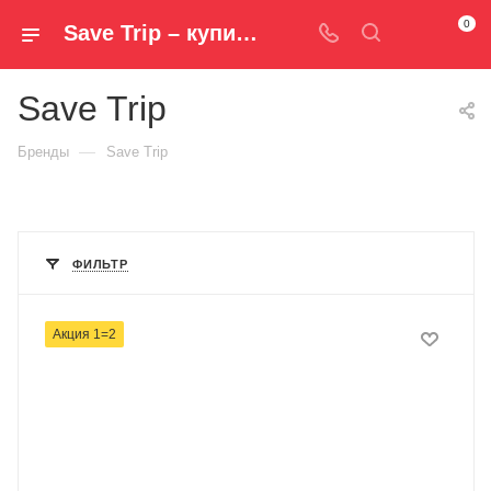
0
Save Trip – купить продукцию официального бренда в интернет-магазине - Спорт+Мода
Save Trip
—
Бренды
Save Trip
ФИЛЬТР
Акция 1=2