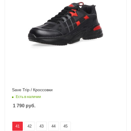
Save Trip / Кроссовки
Есть в наличии
1 790
руб.
41
42
43
44
45