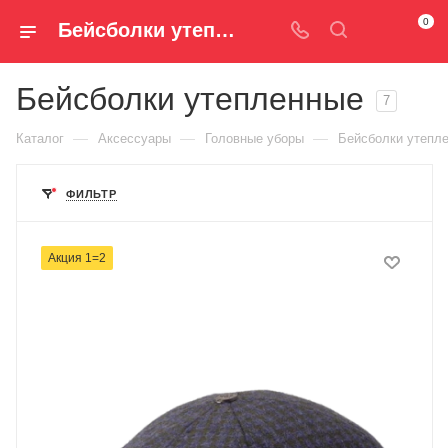
0
Бейсболки утепленные — купить в магазине Spm-Shop.ru | Хумтто.РФ - Спорт+Мода
Бейсболки утепленные
7
—
—
—
Каталог
Аксессуары
Головные уборы
Бейсболки утепл
ФИЛЬТР
Акция 1=2