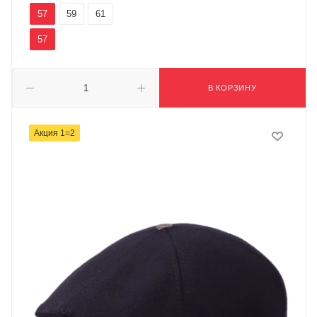
57
59
61
57
В КОРЗИНУ
Акция 1=2