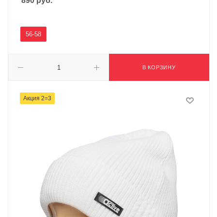
890
руб.
56-58
В КОРЗИНУ
Акция 2=3