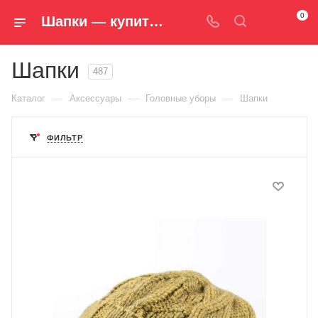
0
Шапки — купить в магазине Spm-Shop.ru | Хумтто.РФ - Спорт+Мода
Шапки
487
—
—
—
Каталог
Аксессуары
Головные уборы
Шапки
ФИЛЬТР