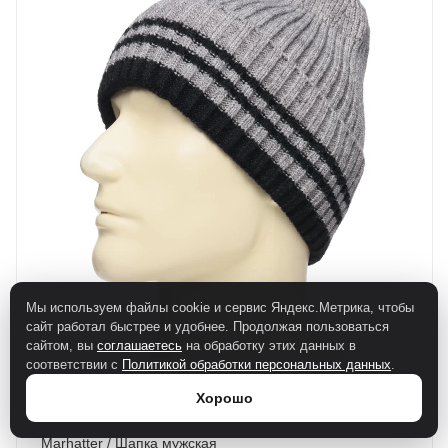
Мы используем файлы cookie и сервис Яндекс.Метрика, чтобы
сайт работал быстрее и удобнее. Продолжая пользоваться
сайтом, вы
соглашаетесь
на обработку этих данных в
соответствии с
Политикой обработки персональных данных
.
Хорошо
Marhatter / Шапка мужская