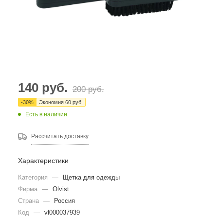
140
руб.
200
руб.
-
30
%
Экономия
60
руб.
Есть в наличии
Рассчитать доставку
Характеристики
Категория
—
Щетка для одежды
Фирма
—
Olvist
Страна
—
Россия
Код
—
vl000037939