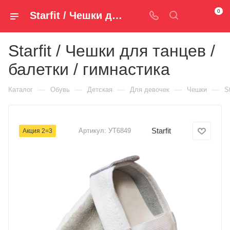
0
Starfit / Чешки для танцев / балетки / гимнастика УТ6849 — купить за 198 руб. ₽ в Spm-Shop.ru | Хумтто.РФ - Спорт+Мода
Starfit / Чешки для танцев /
балетки / гимнастика
—
—
—
—
—
Каталог
Обувь
Детская
Для девочек
Чешки
S
Starfit
Артикул:
УТ6849
Акция 2=3