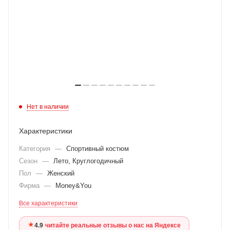
Нет в наличии
Характеристики
Категория
—
Спортивный костюм
Сезон
—
Лето, Круглогодичный
Пол
—
Женский
Фирма
—
Money&You
Все характеристики
★
4.9
·
читайте реальные отзывы о нас на Яндексе