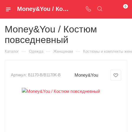
0
Money&You / Костюм повседневный B1170-B/B1170K-B — купить за 4 990 руб. ₽ в Spm-Shop.ru | Хумтто.РФ - Спорт+Мода
Money&You / Костюм
повседневный
—
—
—
Каталог
Одежда
Женщинам
Костюмы и комплекты жен
Money&You
Артикул:
B1170-B/B1170K-B