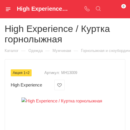
0
High Experience / Куртка горнолыжная MH13009 — купить за 9 990 руб. ₽ в Spm-Shop.ru | Хумтто.РФ - Спорт+Мода
High Experience / Куртка
горнолыжная
—
—
—
Каталог
Одежда
Мужчинам
Горнолыжная и сноубордич
Артикул:
MH13009
Акция 1=2
High Experience