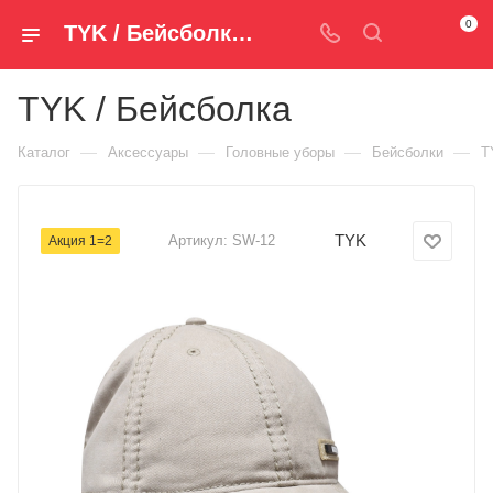
0
TYK / Бейсболка SW-12 — купить за 990 руб. ₽ в Spm-Shop.ru | Хумтто.РФ - Спорт+Мода
TYK / Бейсболка
—
—
—
—
Каталог
Аксессуары
Головные уборы
Бейсболки
T
TYK
Артикул:
SW-12
Акция 1=2