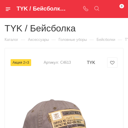
0
TYK / Бейсболка C4613 — купить за 1 190 руб. ₽ в Spm-Shop.ru | Хумтто.РФ - Спорт+Мода
TYK / Бейсболка
—
—
—
—
Каталог
Аксессуары
Головные уборы
Бейсболки
T
TYK
Артикул:
C4613
Акция 2=3