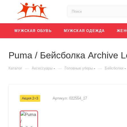
МУЖСКАЯ ОБУВЬ
МУЖСКАЯ ОДЕЖДА
ЖЕН
Puma / Бейсболка Archive 
—
—
—
Каталог
Аксессуары
Головные уборы
Бейсболки
Артикул:
022554_17
Акция 2=3