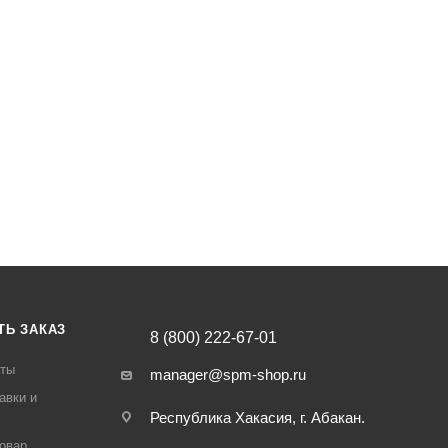
ТЬ ЗАКАЗ
8 (800) 222-67-01
аты
manager@spm-shop.ru
авки и
Республика Хакасия, г. Абакан.
товар