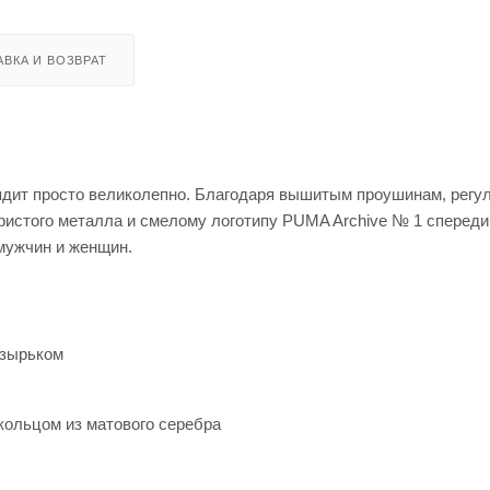
ВКА И ВОЗВРАТ
ядит просто великолепно. Благодаря вышитым проушинам, регу
ристого металла и смелому логотипу PUMA Archive № 1 спереди
мужчин и женщин.
озырьком
ольцом из матового серебра