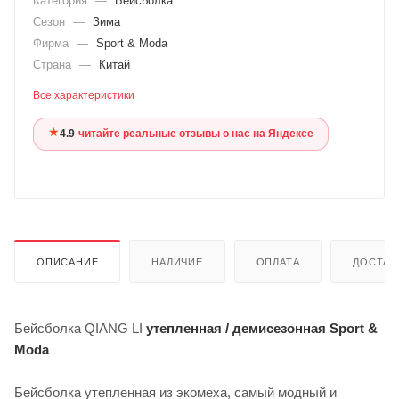
Категория
—
Бейсболка
Сезон
—
Зима
Фирма
—
Sport & Moda
Страна
—
Китай
Все характеристики
★
4.9
·
читайте реальные отзывы о нас на Яндексе
ОПИСАНИЕ
НАЛИЧИЕ
ОПЛАТА
ДОСТАВ
Бейсболка QIANG LI
утепленная / демисезонная Sport &
Moda
Бейсболка утепленная из экомеха, самый модный и