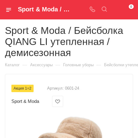
0
Sport & Moda / Бейсболка QIANG LI утепленная / демисезонная 0601-24 — купить за 790 руб. ₽ в Spm-Shop.ru | Хумтто.РФ - Спорт+Мода
Sport & Moda / Бейсболка
QIANG LI утепленная /
демисезонная
—
—
—
Каталог
Аксессуары
Головные уборы
Бейсболки утепл
Артикул:
0601-24
Акция 1=2
Sport & Moda