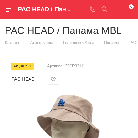
0
PAC HEAD / Панама MBL 32CP33111 — купить за 890 руб. ₽ в Spm-Shop.ru | Хумтто.РФ - Спорт+Мода
PAC HEAD / Панама MBL
—
—
—
—
Каталог
Аксессуары
Головные уборы
Панамы
PAC
Артикул:
32CP33111
Акция 2=3
PAC HEAD