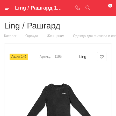
0
Ling / Рашгард 1195 — купить за 1 590 руб. ₽ в Spm-Shop.ru | Хумтто.РФ - Спорт+Мода
Ling / Рашгард
—
—
—
Каталог
Одежда
Женщинам
Одежда для фитнеса и спо
Ling
Артикул:
1195
Акция 1=2