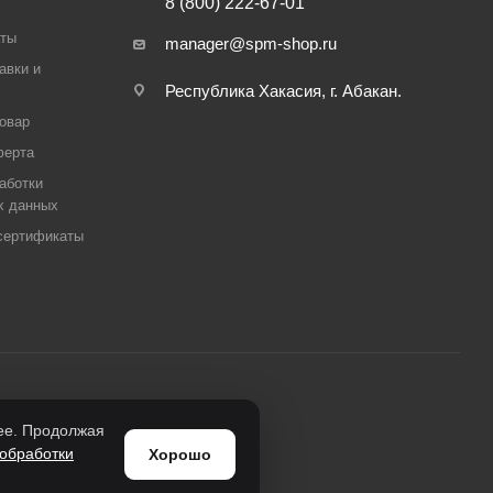
8 (800) 222-67-01
аты
manager@spm-shop.ru
авки и
Республика Хакасия, г. Абакан.
товар
ферта
аботки
х данных
сертификаты
нее. Продолжая
обработки
Хорошо