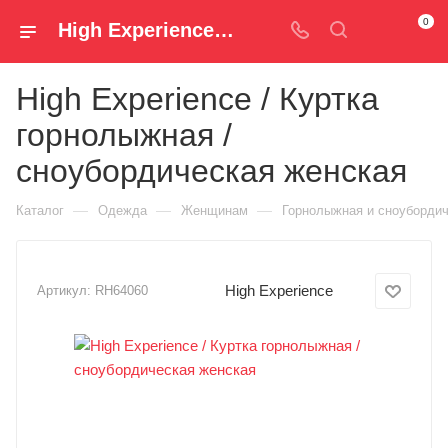
0
High Experience / Куртка горнолыжная / сноубордическая женская RH64060 — купить за 9 990 руб. ₽ в Spm-Shop.ru | Хумтто.РФ - Спорт+Мода
High Experience / Куртка
горнолыжная /
сноубордическая женская
—
—
—
Каталог
Одежда
Женщинам
Горнолыжная и сноуборди
High Experience
Артикул:
RH64060