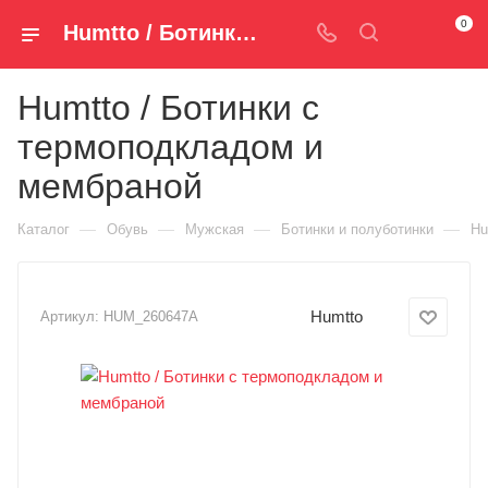
0
Humtto / Ботинки с термоподкладом и мембраной HUM_260647A — купить за 6 790 руб. ₽ в Spm-Shop.ru | Хумтто.РФ - Спорт+Мода
Humtto / Ботинки с
термоподкладом и
мембраной
—
—
—
—
Каталог
Обувь
Мужская
Ботинки и полуботинки
Hu
Humtto
Артикул:
HUM_260647A