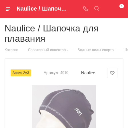
0
Naulice / Шапочка для плавания 4910 — купить за 249 руб. ₽ в Spm-Shop.ru | Хумтто.РФ - Спорт+Мода
Naulice / Шапочка для
плавания
—
—
—
Каталог
Спортивный инвентарь
Водные виды спорта
Ша
Naulice
Артикул:
4910
Акция 2=3