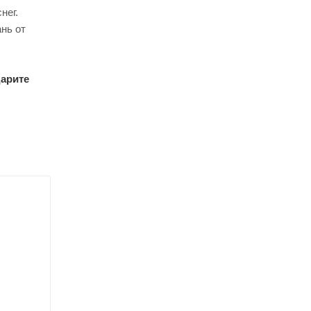
нег.
нь от
дарите