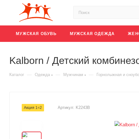
МУЖСКАЯ ОБУВЬ
МУЖСКАЯ ОДЕЖДА
ЖЕН
Kalborn / Детский комбинез
—
—
—
Каталог
Одежда
Мужчинам
Горнолыжная и сноуб
Артикул:
K2243B
Акция 1=2