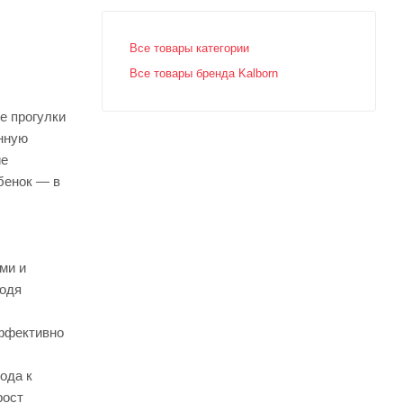
Все товары категории
Все товары бренда Kalborn
е прогулки
анную
ие
бенок — в
ми и
водя
эффективно
ода к
рост