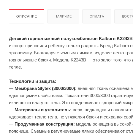
ОПИСАНИЕ
НАЛИЧИЕ
ОПЛАТА
ДОСТА
Детский горнолыжный полукомбинезон Kalborn K2243B
и спорт приносили ребенку только радость. Бренд Kalborn
эргономику. Благодаря съемным лямкам, изделие легко тр
горнолыжные брюки. Модель K2243B — это залог того, что д
тепле.
Технологии и защита:
—
Мембрана Slytex (3000/3000):
внешняя ткань оснащена м
«дышащими» свойствами. Показатели 3000/3000 гарантирую
излишнюю влагу от тела. Это поддерживает здоровый мик
—
Материалы и утеплитель:
верх, подкладка и наполнит
удерживает тепло тела, не утяжеляя брюки и сохраняя свой
—
Продуманная конструкция:
модель оснащена высокой с
пояснице. Съемные регулируемые лямки обеспечивают отл