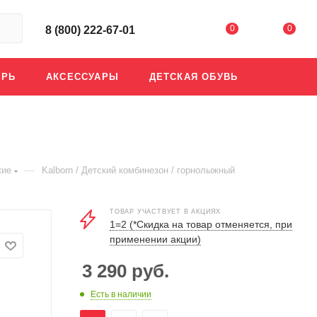
0
0
8 (800) 222-67-01
АРЬ
АКСЕССУАРЫ
ДЕТСКАЯ ОБУВЬ
—
кие
Kalborn / Детский комбинезон / горнолыжный
ТОВАР УЧАСТВУЕТ В АКЦИЯХ
1=2 (*Скидка на товар отменяется, при
применении акции)
3 290
руб.
Есть в наличии