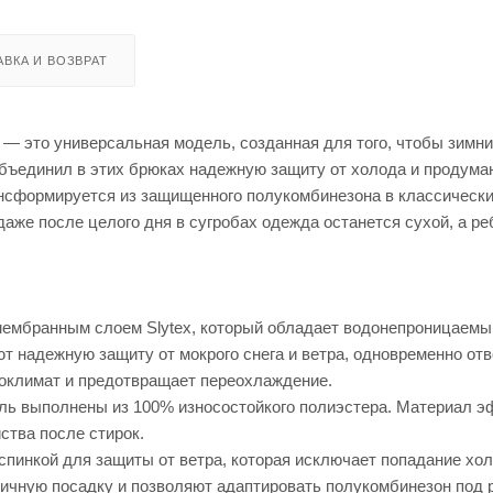
ВКА И ВОЗВРАТ
— это универсальная модель, созданная для того, чтобы зимни
 объединил в этих брюках надежную защиту от холода и продум
ансформируется из защищенного полукомбинезона в классическ
аже после целого дня в сугробах одежда останется сухой, а ре
ембранным слоем Slytex, который обладает водонепроницаемы
т надежную защиту от мокрого снега и ветра, одновременно от
роклимат и предотвращает переохлаждение.
ель выполнены из 100% износостойкого полиэстера. Материал 
ства после стирок.
пинкой для защиты от ветра, которая исключает попадание хол
ичную посадку и позволяют адаптировать полукомбинезон под 