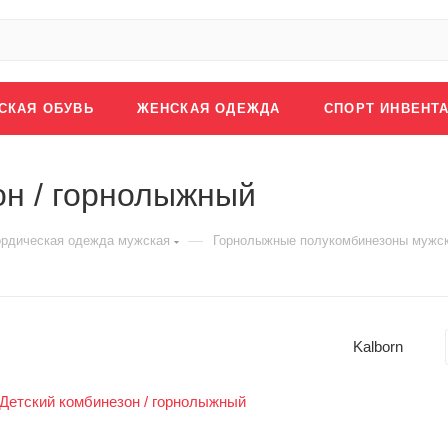
СКАЯ ОБУВЬ
ЖЕНСКАЯ ОДЕЖДА
СПОРТ ИНВЕНТ
он / горнолыжный
—
ордическая одежда мужская
Горнолыжные полукомбинезоны мужс
Kalborn