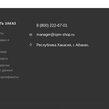
ТЬ ЗАКАЗ
8 (800) 222-67-01
аты
manager@spm-shop.ru
авки и
Республика Хакасия, г. Абакан.
товар
ферта
аботки
х данных
сертификаты