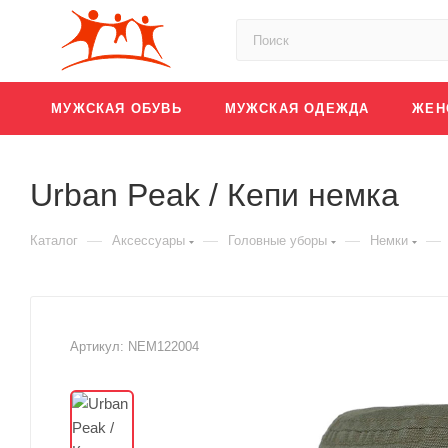
МУЖСКАЯ ОБУВЬ
МУЖСКАЯ ОДЕЖДА
ЖЕН
Urban Peak / Кепи немка
—
—
—
—
Каталог
Аксессуары
Головные уборы
Немки
Артикул:
NEM122004