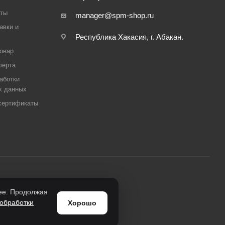
аты
manager@spm-shop.ru
авки и
Республика Хакасия, г. Абакан.
товар
ферта
аботки
х данных
сертификаты
нее. Продолжая
обработки
Хорошо