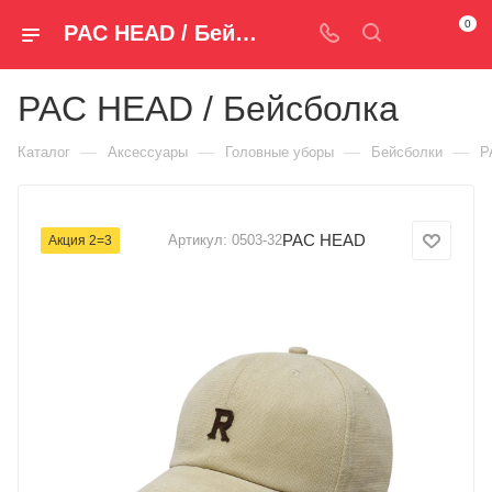
0
PAC HEAD / Бейсболка 0503-32 — купить за 790 руб. ₽ в Spm-Shop.ru | Хумтто.РФ - Спорт+Мода
PAC HEAD / Бейсболка
—
—
—
—
Каталог
Аксессуары
Головные уборы
Бейсболки
P
PAC HEAD
Артикул:
0503-32
Акция 2=3