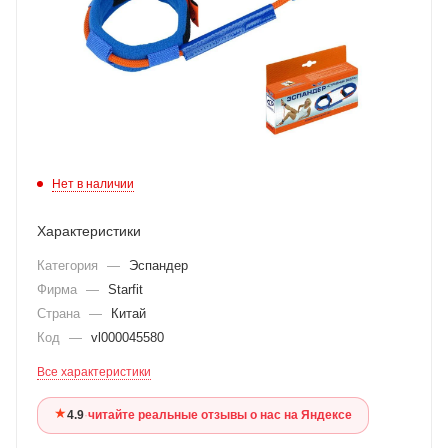
Нет в наличии
Характеристики
Категория
—
Эспандер
Фирма
—
Starfit
Страна
—
Китай
Код
—
vl000045580
Все характеристики
★
4.9
·
читайте реальные отзывы о нас на Яндексе