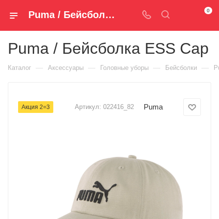
0
Puma / Бейсболка ESS Cap 022416_82 — купить за 1 490 руб. ₽ в Spm-Shop.ru | Хумтто.РФ - Спорт+Мода
Puma / Бейсболка ESS Cap
—
—
—
—
Каталог
Аксессуары
Головные уборы
Бейсболки
P
Puma
Артикул:
022416_82
Акция 2=3