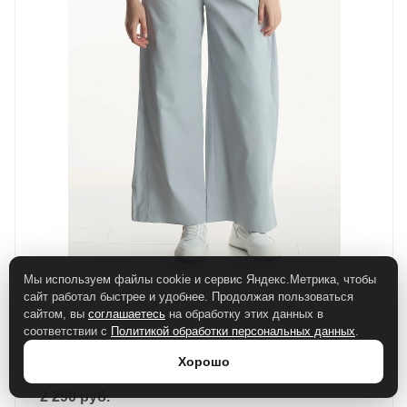
Мы используем файлы cookie и сервис Яндекс.Метрика, чтобы
сайт работал быстрее и удобнее. Продолжая пользоваться
сайтом, вы
соглашаетесь
на обработку этих данных в
соответствии с
Политикой обработки персональных данных
.
BXU / Брюки повседневные
Хорошо
Есть в наличии
2 290
руб.