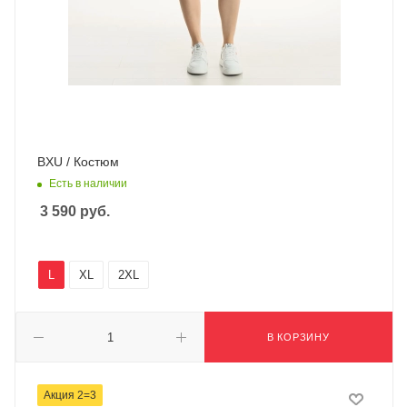
BXU / Костюм
Есть в наличии
3 590
руб.
L
XL
2XL
В КОРЗИНУ
Акция 2=3