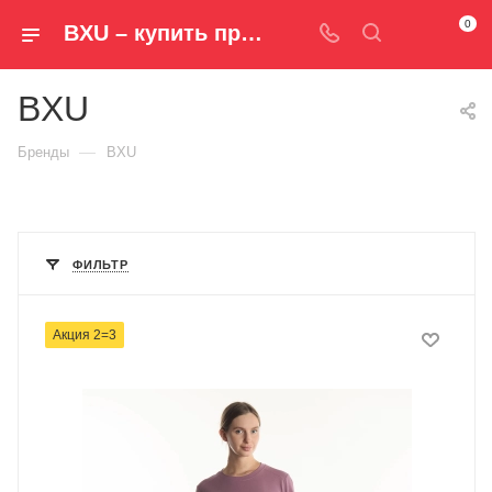
0
BXU – купить продукцию официального бренда в интернет-магазине - Спорт+Мода
BXU
—
Бренды
BXU
ФИЛЬТР
Акция 2=3