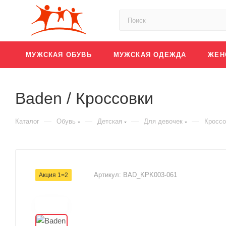
МУЖСКАЯ ОБУВЬ
МУЖСКАЯ ОДЕЖДА
ЖЕН
Baden / Кроссовки
—
—
—
—
Каталог
Обувь
Детская
Для девочек
Кроссо
Артикул:
BAD_KPK003-061
Акция 1=2