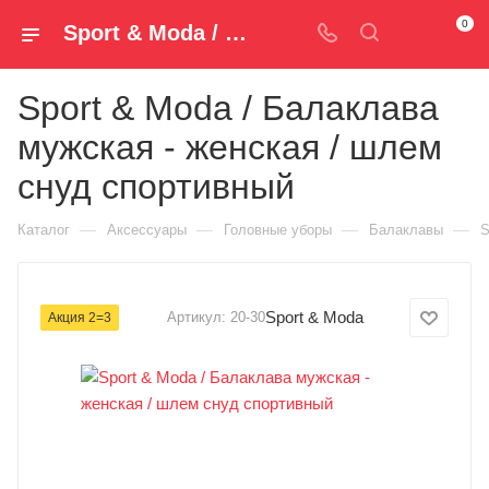
0
Sport & Moda / Балаклава мужская - женская / шлем снуд спортивный 20-30 — купить за 390 руб. ₽ в Spm-Shop.ru | Хумтто.РФ - Спорт+Мода
Sport & Moda / Балаклава
мужская - женская / шлем
снуд спортивный
—
—
—
—
Каталог
Аксессуары
Головные уборы
Балаклавы
S
Sport & Moda
Артикул:
20-30
Акция 2=3