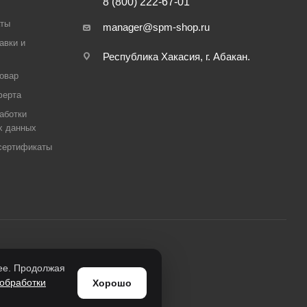
8 (800) 222-67-01
аты
manager@spm-shop.ru
авки и
Республика Хакасия, г. Абакан.
товар
ферта
аботки
х данных
сертификаты
нее. Продолжая
обработки
Хорошо