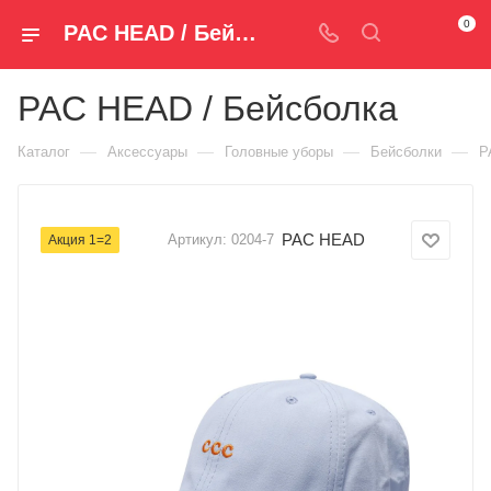
0
PAC HEAD / Бейсболка 0204-7 — купить за 790 руб. ₽ в Spm-Shop.ru | Хумтто.РФ - Спорт+Мода
PAC HEAD / Бейсболка
—
—
—
—
Каталог
Аксессуары
Головные уборы
Бейсболки
P
PAC HEAD
Артикул:
0204-7
Акция 1=2