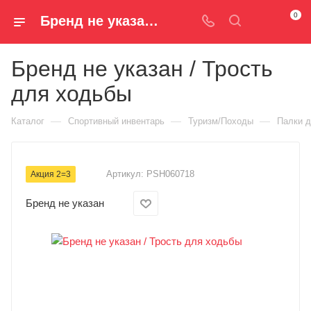
0
Бренд не указан / Трость для ходьбы PSH060718 — купить за 1 190 руб. ₽ в Spm-Shop.ru | Хумтто.РФ - Спорт+Мода
Бренд не указан / Трость
для ходьбы
—
—
—
Каталог
Спортивный инвентарь
Туризм/Походы
Палки 
Артикул:
PSH060718
Акция 2=3
Бренд не указан