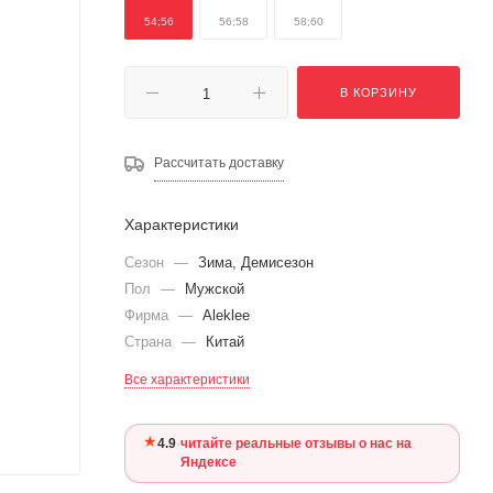
54;56
56;58
58;60
В КОРЗИНУ
Рассчитать доставку
Характеристики
Сезон
—
Зима, Демисезон
Пол
—
Мужской
Фирма
—
Aleklee
Страна
—
Китай
Все характеристики
★
4.9
·
читайте реальные отзывы о нас на
Яндексе