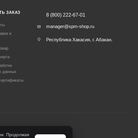
ТЬ ЗАКАЗ
8 (800) 222-67-01
аты
manager@spm-shop.ru
авки и
Республика Хакасия, г. Абакан.
товар
ферта
аботки
х данных
сертификаты
нее. Продолжая