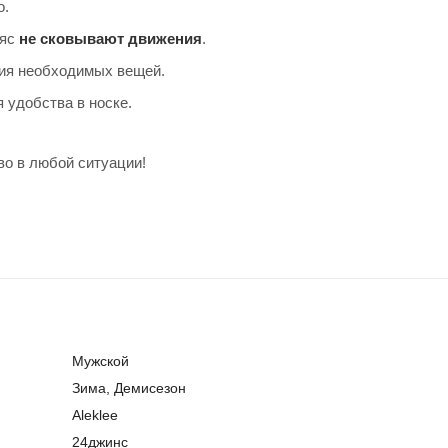
о.
ояс
не сковывают движения
.
ия необходимых вещей.
 удобства в носке.
во в любой ситуации!
Мужской
Зима, Демисезон
Aleklee
24джинс