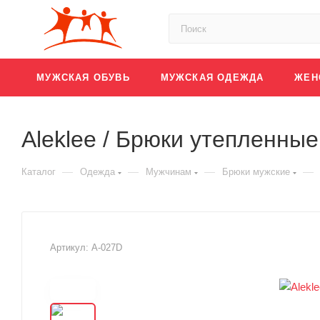
МУЖСКАЯ ОБУВЬ
МУЖСКАЯ ОДЕЖДА
ЖЕН
Aleklee / Брюки утепленные
—
—
—
—
Каталог
Одежда
Мужчинам
Брюки мужские
Артикул:
A-027D