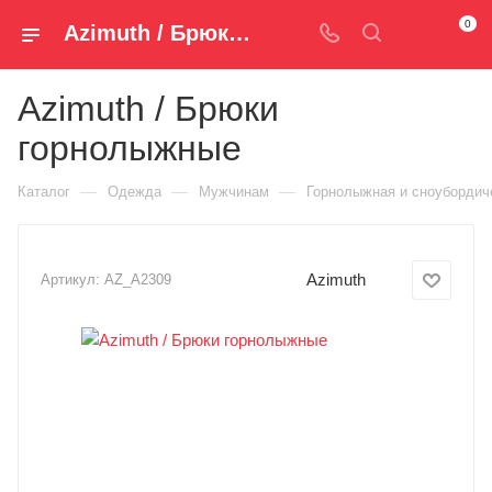
0
Azimuth / Брюки горнолыжные AZ_A2309 — купить за 4 990 руб. ₽ в Spm-Shop.ru | Хумтто.РФ - Спорт+Мода
Azimuth / Брюки
горнолыжные
—
—
—
Каталог
Одежда
Мужчинам
Горнолыжная и сноубордич
Azimuth
Артикул:
AZ_A2309