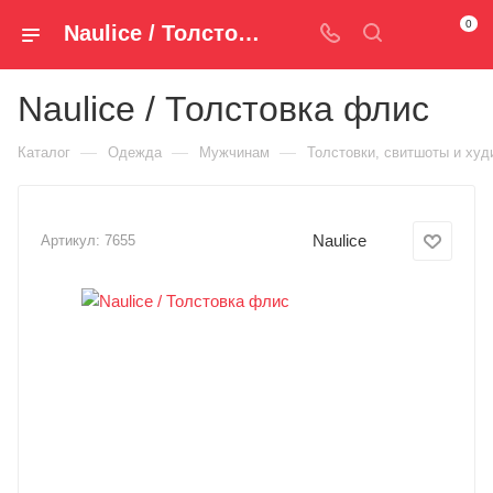
0
Naulice / Толстовка флис 7655 — купить за 4 090 руб. ₽ в Spm-Shop.ru | Хумтто.РФ - Спорт+Мода
Naulice / Толстовка флис
—
—
—
Каталог
Одежда
Мужчинам
Толстовки, свитшоты и худ
Naulice
Артикул:
7655